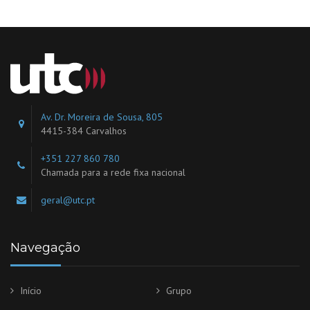
operações de aluguer geridas pela zona norte) o selo da
Norma ISO 9001.
Av. Dr. Moreira de Sousa, 805
4415-384 Carvalhos
+351 227 860 780
Chamada para a rede fixa nacional
geral@utc.pt
Navegação
Início
Grupo