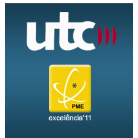
UTC recebe galardão PME Excelência 2011
“A União de Transportes dos Carvalhos recebeu o galardão
PME Excelência 2011. “Atribuído pelo Instituto de Apoio às
Pequenas e Médias Empresas e à Inovação – IAPMEI,
distingue a excelência da gestão das PME. O operador de
transporte de passageiros sublinha que “um dos critérios para
a sua atribuição é o de ter a maior classificação de rating (AAA
ou AA) junto das entidades bancárias, o que nos dá uma
credibilidade financeira de primeira linha no âmbito nacional”.
Em comunicado, a UTC deixa ainda o compromisso de seguir
neste caminho: “Deixamos desde já a garantia de continuidade
do nosso empenho e capacidade de trabalho ao serviço de
um objetivo capital que é permanecer neste cobiçado grupo
de elite empresarial”.
Fonte: Transportesemrevista.com – Texto:Andreia Amaral