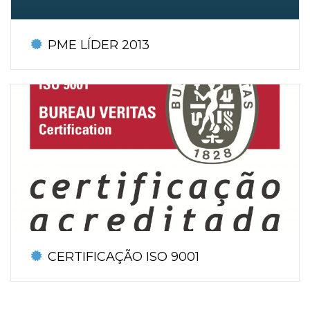
PME LÍDER 2013
Atribuído pelo IAPMEI UTC recebe estatuto PME Líder 2013
CERTIFICAÇÃO ISO 9001
Empresa certificadora Burreau Veritas atribuiu à UTC
(operação abrangida pela AMP e CIM Região de Aveiro e