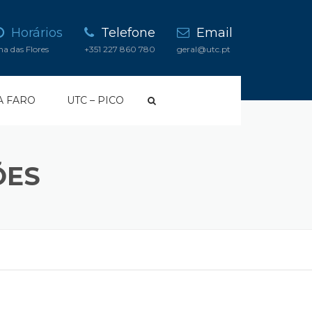
Horários
Telefone
Email
lha das Flores
+351 227 860 780
geral@utc.pt
IA FARO
UTC – PICO
ÕES