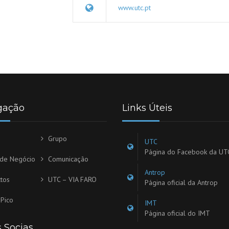
www.utc.pt
gação
Links Úteis
Grupo
UTC
Página do Facebook da UT
 de Negócio
Comunicação
Antrop
tos
UTC – VIA FARO
Página oficial da Antrop
Pico
IMT
Página oficial do IMT
 Socias