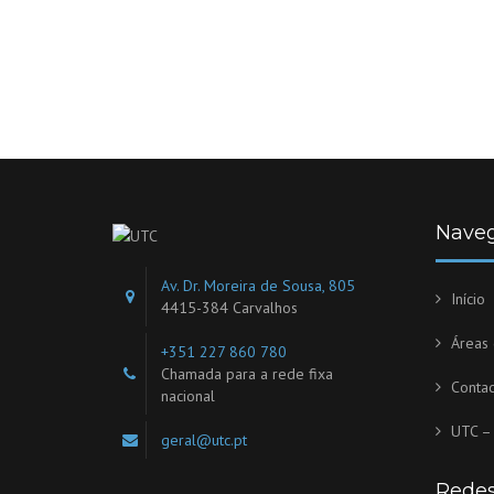
Nave
Av. Dr. Moreira de Sousa, 805
Início
4415-384 Carvalhos
Áreas
+351 227 860 780
Chamada para a rede fixa
Contac
nacional
UTC – 
geral@utc.pt
Redes