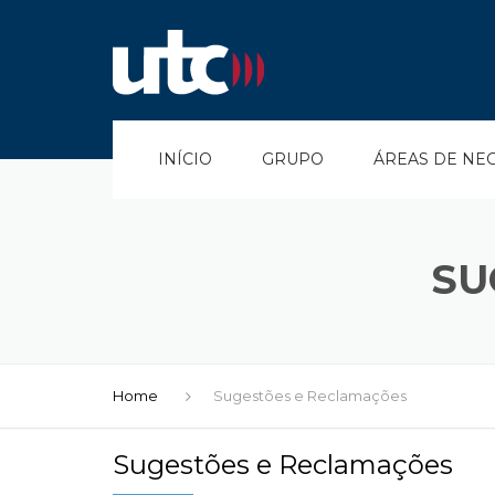
INÍCIO
GRUPO
ÁREAS DE NE
BOAS VINDAS
UTC TRANSPORT
SU
HISTÓRIA
TURISMO E AVEN
POLÍTICAS
UTC ALUGUERES
EQUIPA
UTC AÇORES
Home
Sugestões e Reclamações
PRÉMIOS
COMBUSTÍVEIS
Sugestões e Reclamações