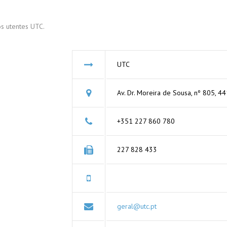
TÍTULOS DE TRANSPORTE –
ORÇAMENTOS
AÇORES
s utentes UTC.
TABELA TARIFÁRIA – AÇORES
UTC
ORÇAMENTOS
Av. Dr. Moreira de Sousa, nº 805, 4
+351 227 860 780
227 828 433
geral@utc.pt