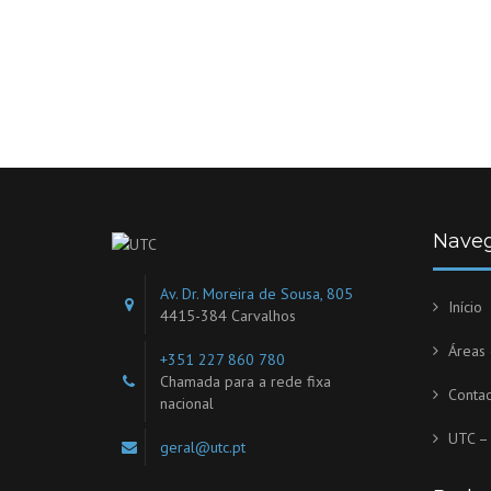
Nave
Av. Dr. Moreira de Sousa, 805
Início
4415-384 Carvalhos
Áreas
+351 227 860 780
Chamada para a rede fixa
Contac
nacional
UTC – 
geral@utc.pt