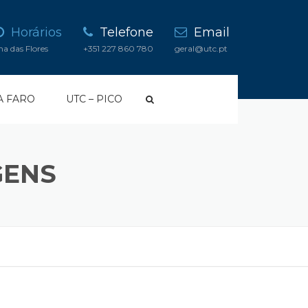
Horários
Telefone
Email
lha das Flores
+351 227 860 780
geral@utc.pt
IA FARO
UTC – PICO
GENS