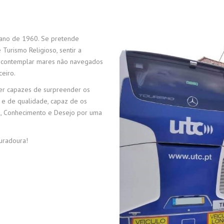
TÍTULOS DE TRANSPORTE –
ORÇAMENTOS
AÇORES
 ano de 1960. Se pretende
TABELA TARIFÁRIA – AÇORES
 Turismo Religioso, sentir a
e contemplar mares não navegados
ORÇAMENTOS
ceiro.
er capazes de surpreender os
 e de qualidade, capaz de os
a, Conhecimento e Desejo por uma
uradoura!