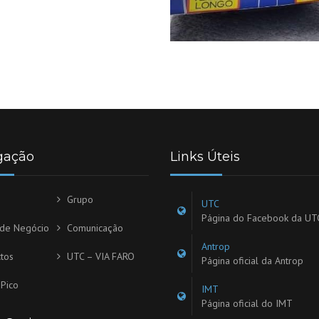
gação
Links Úteis
Grupo
UTC
Página do Facebook da UT
 de Negócio
Comunicação
Antrop
tos
UTC – VIA FARO
Página oficial da Antrop
Pico
IMT
Página oficial do IMT